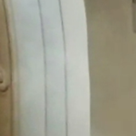
Obec
Naša obec
Symboly obce
História
Modrovská jaskyňa
Kňaži vrch
Turistika v okolí
Obyčaje
Cintorín
Virtuálny cintorín
Naša obec v médiách
Samospráva
Starosta obce
Obecné zastupiteľstvo
Hlavný kontrolór
Voľby
Zápisnice OZ
Všeobecné závazné nariadenia