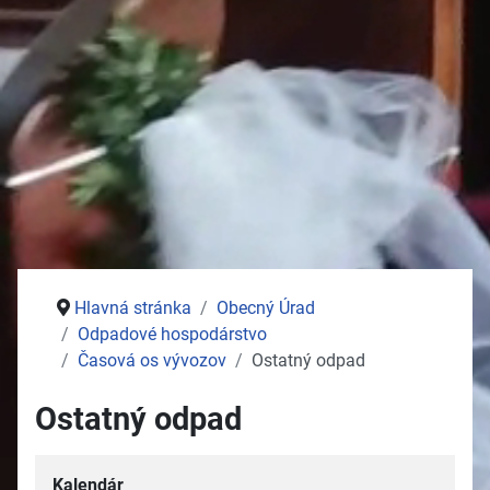
Stolný tenis
Jednota dôchodcov
Služby
Pošta
Potraviny
Autoservisy
Kozmetika
Vývoz žúmp na ČOV
Zdravotné stredisko
Hlavná stránka
Obecný Úrad
Odpadové hospodárstvo
Časová os vývozov
Ostatný odpad
Ostatný odpad
Kalendár