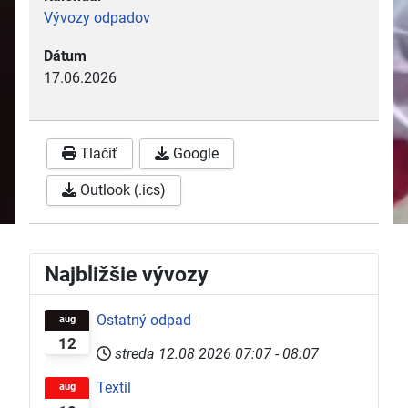
Vývozy odpadov
Dátum
17.06.2026
Tlačiť
Google
Outlook (.ics)
Najbližšie vývozy
Ostatný odpad
aug
12
streda 12.08 2026
07:07
-
08:07
Textil
aug