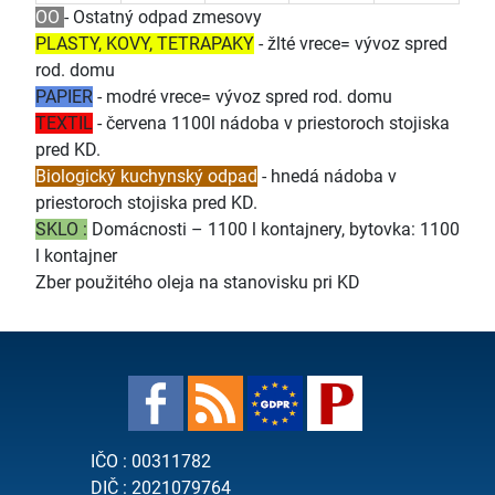
OO
- Ostatný odpad zmesovy
PLASTY, KOVY, TETRAPAKY
- žlté vrece= vývoz spred
rod. domu
PAPIER
- modré vrece= vývoz spred rod. domu
TEXTIL
- červena 1100l nádoba v priestoroch stojiska
pred KD.
Biologický kuchynský odpad
- hnedá nádoba v
priestoroch stojiska pred KD.
SKLO :
Domácnosti – 1100 l kontajnery, bytovka: 1100
l kontajner
Zber použitého oleja na stanovisku pri KD
IČO : 00311782
DIČ : 2021079764