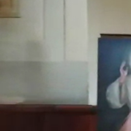
Obecný Úrad
Úradné hodiny
Verejné obstarávanie
Smernice a poriadky
Hospodárenie
Matrika
Stavebný úrad
Územný plán obce
Odpadové hospodárstvo
Časová os vývozov
Pre občanov
Poplatky za služby
Tlačivá
Kalendár vývozov
Modrovské noviny
Fotogalérie
Ako vybaviť
Oznamy