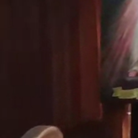
Aktuality
Úradná tabuľa
Archív
Povinné zverejňovanie
Faktúry
Zmluvy CRZ dodávateľské
Zmluvy CRZ objednavateľské
Zmluvy do 2022
Organizácie
Rímsko-katolícka cirkev
Urbárské spoločnosti
MO Matica slovenská
Modrovanky-Krojovanky
Modrovská dychovka
Senior Modrová
Materská škola
OZ MŠ Modrová
Šport
Futbal
ŠK Modrová